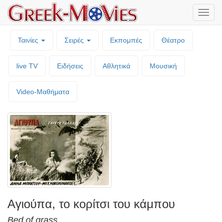
Μενο
επιλο
Ταινίες
Σειρές
Εκπομπές
Θέατρο
live TV
Ειδήσεις
Αθλητικά
Μουσική
Video-Mαθήματα
Αγιούπα, το κορίτσι του κάμπου
Bed of grass