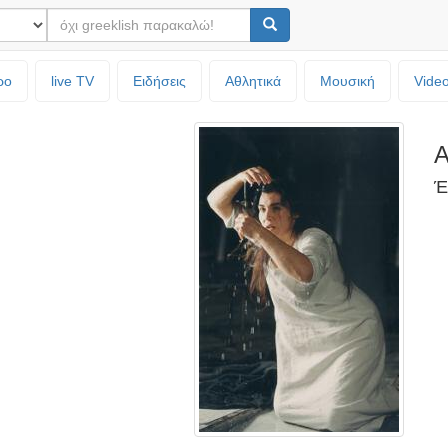
ρο
live TV
Ειδήσεις
Αθλητικά
Μουσική
Vide
Α
Έ