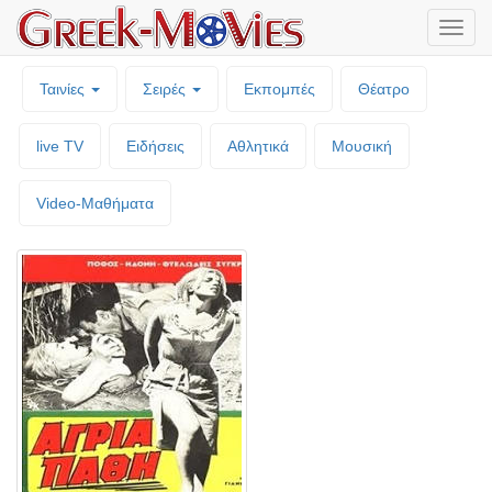
Μενο
επιλο
Ταινίες
Σειρές
Εκπομπές
Θέατρο
live TV
Ειδήσεις
Αθλητικά
Μουσική
Video-Mαθήματα