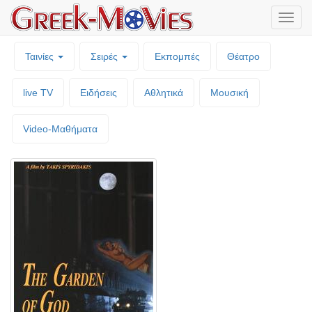
Μενο
επιλο
Ταινίες
Σειρές
Εκπομπές
Θέατρο
live TV
Ειδήσεις
Αθλητικά
Μουσική
Video-Mαθήματα