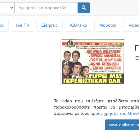
ρο
live TV
Ειδήσεις
Αθλητικά
Μουσική
Vide
Γ
Έ
Το video που επιλέξατε μεταδίδεται α
παρακολουθήσετε πρέπει να μεταφερθ
Συμφωνώ με τους
όρους χρήσης του Gree
www.dailymoti