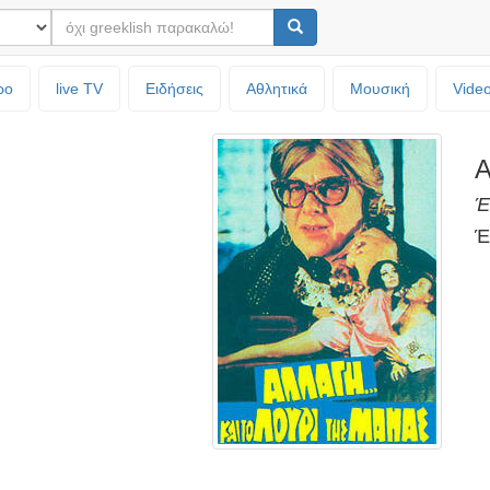
ρο
live TV
Ειδήσεις
Αθλητικά
Μουσική
Vide
Α
Έ
Έ