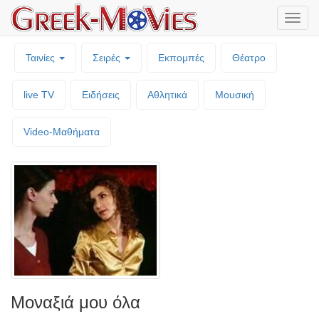
Μενο
επιλο
Ταινίες
Σειρές
Εκπομπές
Θέατρο
live TV
Ειδήσεις
Αθλητικά
Μουσική
Video-Mαθήματα
Μοναξιά μου όλα