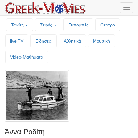
Μενο
επιλο
Ταινίες
Σειρές
Εκπομπές
Θέατρο
live TV
Ειδήσεις
Αθλητικά
Μουσική
Video-Mαθήματα
Άννα Ροδίτη