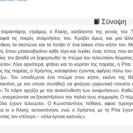
Σύνοψη
σαραντάρης ντράμερ, ο Άλκης, κατάλοιπο της γενιάς του ’5
οφιά τις πικρές αναμνήσεις του. Κρύβει όμως και μια άλ
σάκια, τα σκοτώνει και τα πετάει σ’ ένα λάκκο στον κήπο του. 
ή, όπου μπαινοβγαίνει κάθε λίγο και λιγάκι, ένας τύπος που α
ίος τον βοηθά να ξεφορτωθεί το πτώμα του τελευταίου θύματος,
ούτα»; Λίγο αργότερα, φτάνει και το κορίτσι της παρέας, η Ρίτα
ος της παρέας, ο Χρήστος, καταφτάνει έχοντας αφήσει πίσω του 
έξω. Τον υποδέχεται ένα πτώμα στον κήπο, εκείνο της Β
αντίνο, με τον οποίο συνήθιζε να φτιάχνει χορευτικό ντουέτο κ
»; Το πάρτι αρχίζει με την ανασύνθεση των αναμνήσεων. Καθώ
, ονειρεύονται να ξαναστήσουν την παλιά τους συμμορία. Ο πέμ
όλα έχουν τελειώσει. Ο Κωνσταντίνος πέθανε, αφού προη
κα κι ο Άλκης αυτοκτόνησε, ενώ ο Χρήστος με τη Ρίτα έχουν
ντας τον επίλογο – «όλα έγιναν καπνός».