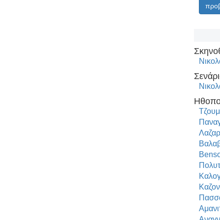
προβ
Σκηνο
Νικολ
Σενάρι
Νικολ
Ηθοπο
Τζουμ
Παναγ
Λαζαρ
Βαλαβ
Benso
Πολυτ
Καλογ
Καζον
Πασσα
Αμανι
Αναγν