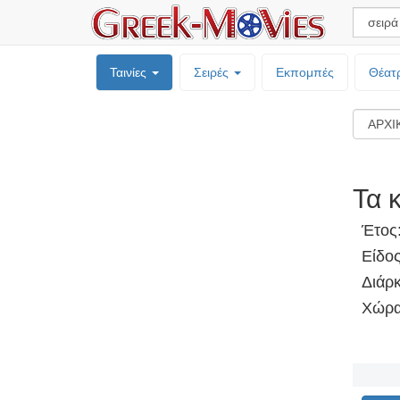
Ταινίες
Σειρές
Εκπομπές
Θέατ
Τα 
Έτος
Είδος
Διάρκ
Χώρα