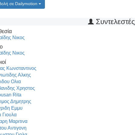
ολή σε Dailymotion
Συντελεστέ
θεσία
αϊδης Νικος
ο
αϊδης Νικος
ιοί
ας Κωνσταντινος
ιωτιδης Αλκης
ιδου Ολια
ανιδης Χρηστος
usan Rita
ιμος Δημητρης
ριδη Εμμυ
ι Γιουλα
ρη Μαριτινα
του Αντιγονη
ωστου Γιολα