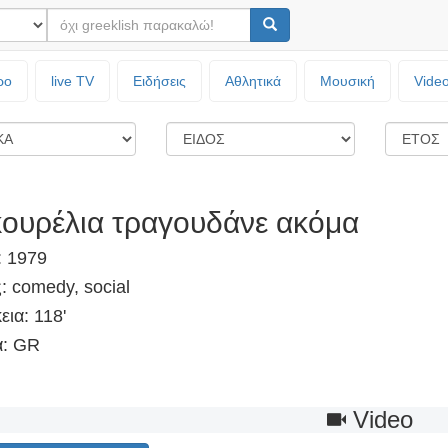
ρο
live TV
Ειδήσεις
Αθλητικά
Μουσική
Vide
κουρέλια τραγουδάνε ακόμα
: 1979
: comedy, social
εια: 118'
: GR
Video