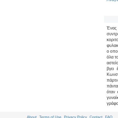
Ένας 
συντρ
κοριτ
φυλακ
ο οπο
όλα τ
αστεί
βγει 
Κωνστ
πάρτι
πάντα
όταν 
γυναί
γράφο
About
Terms of Use
Privacy Policy
Contact
FAQ