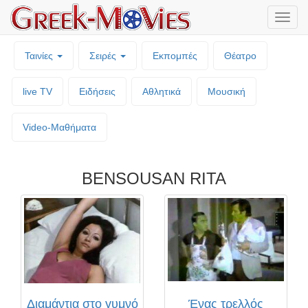
Μενο
επιλο
Ταινίες
Σειρές
Εκπομπές
Θέατρο
live TV
Ειδήσεις
Αθλητικά
Μουσική
Video-Mαθήματα
BENSOUSAN RITA
Διαμάντια στο γυμνό
Ένας τρελλός