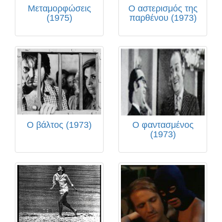
Μεταμορφώσεις
Ο αστερισμός της
(1975)
παρθένου (1973)
Ο βάλτος (1973)
Ο φαντασμένος
(1973)