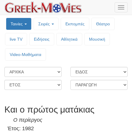
Μενο
επιλο
Ταινίες
Σειρές
Εκπομπές
Θέατρο
live TV
Ειδήσεις
Αθλητικά
Μουσική
Video-Mαθήματα
Και ο πρώτος ματάκιας
Ο περίεργος
Έτος: 1982