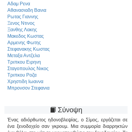
Αδαμ Ρενα
Αθανασιαδη Βανια
Ρωτας Γιαννης
Ξενος Ντινος
Ξανθης Λακης
Μακεδος Κωστας
Αρμενης Φωτης
Στεφανακης Κωστας
Μεταξα Αντζελα
Τριπκου Ειρηνη
Σταγοπουλος Νικος
Τριπκου Ροζα
Χρηστιδη Ιωαννα
Μπρονσον Στεφανια
Σύνοψη
Ένας αδιόρθωτος ηδονοβλεψίας, ο Σίμος, εργάζεται σε
ένα ξενοδοχείο σαν γκρουμ. Μια συμμορία διαρρηκτών