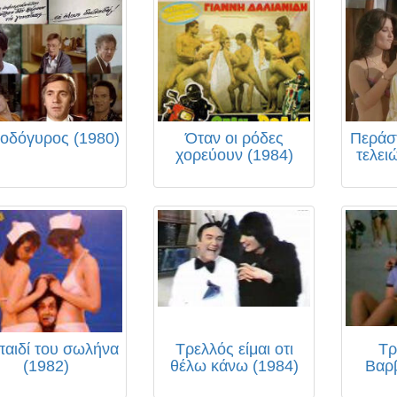
οδόγυρος (1980)
Όταν οι ρόδες
Περάστ
χορεύουν (1984)
τελει
παιδί του σωλήνα
Τρελλός είμαι οτι
Τρ
(1982)
θέλω κάνω (1984)
Βαρ