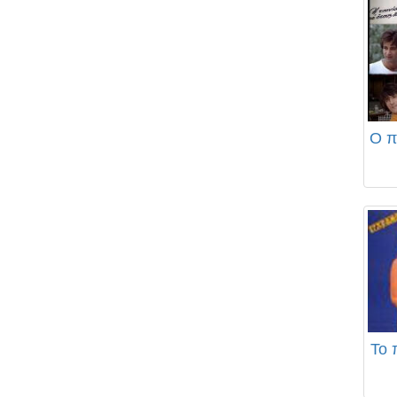
Ο π
Το 