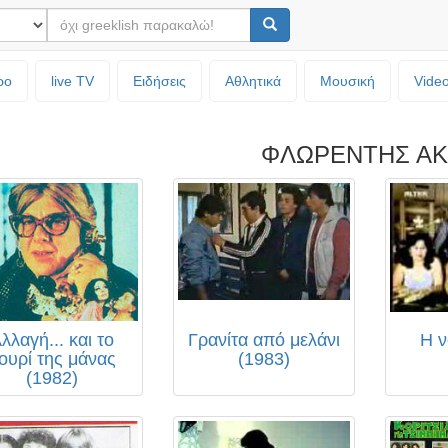
ρο
live TV
Ειδήσεις
Αθλητικά
Μουσική
Vide
ΦΛΩΡΕΝΤΗΣ Α
λλαγή... και το
Γρανίτα από μελάνι
Η ν
ουρί της μάνας
(1983)
(1982)