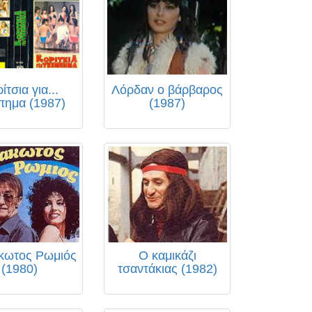
ίτσια για...
Λόρδαν ο βάρβαρος
πημα (1987)
(1987)
κωτος Ρωμιός
Ο καμικάζι
(1980)
τσαντάκιας (1982)