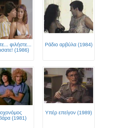
ε... φιλήστε...
Ράδιο αρβύλα (1984)
ώσατε! (1986)
οχονόμος
Υπέρ επείγον (1989)
βάρα (1981)