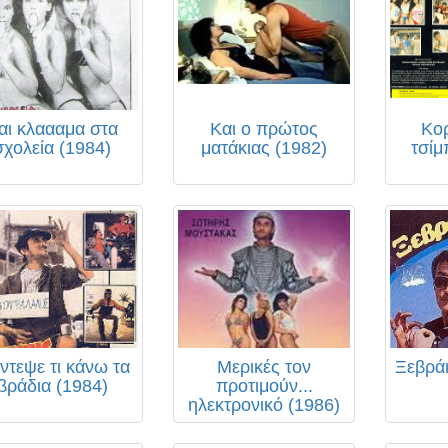
αι κλαααμα στα
Και ο πρώτος
Κορ
σχολεία (1984)
ματάκιας (1982)
τσίμ
ντεψε τι κάνω τα
Μερικές τον
Ξεβρά
βράδια (1984)
προτιμούν...
ηλεκτρονικό (1986)