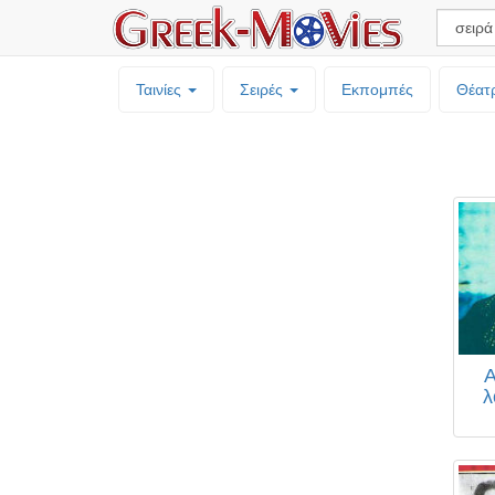
Ταινίες
Σειρές
Εκπομπές
Θέατ
Α
λ