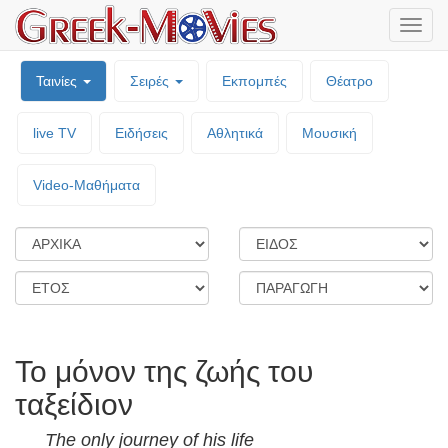
Μενο
επιλο
Ταινίες
Σειρές
Εκπομπές
Θέατρο
live TV
Ειδήσεις
Αθλητικά
Μουσική
Video-Mαθήματα
Το μόνον της ζωής του
ταξείδιον
The only journey of his life