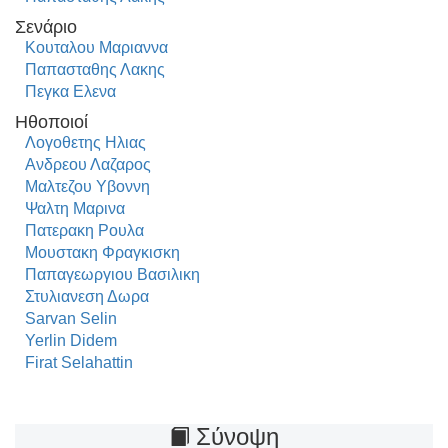
Σενάριο
Κουταλου Μαριαννα
Παπασταθης Λακης
Πεγκα Ελενα
Ηθοποιοί
Λογοθετης Ηλιας
Ανδρεου Λαζαρος
Μαλτεζου Υβοννη
Ψαλτη Μαρινα
Πατερακη Ρουλα
Μουστακη Φραγκισκη
Παπαγεωργιου Βασιλικη
Στυλιανεση Δωρα
Sarvan Selin
Yerlin Didem
Firat Selahattin
Σύνοψη