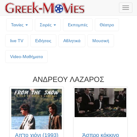
Μενο
επιλο
Ταινίες
Σειρές
Εκπομπές
Θέατρο
live TV
Ειδήσεις
Αθλητικά
Μουσική
Video-Mαθήματα
ΑΝΔΡΕΟΥ ΛΑΖΑΡΟΣ
Απ'το χιόνι (1993)
Άσπρο κόκκινο