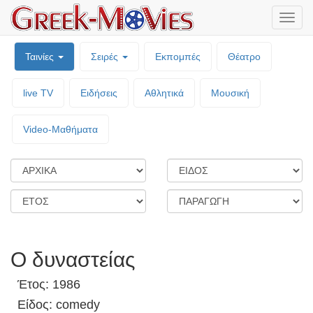
Μενο
επιλο
Ταινίες
Σειρές
Εκπομπές
Θέατρο
live TV
Ειδήσεις
Αθλητικά
Μουσική
Video-Mαθήματα
Ο δυναστείας
Έτος: 1986
Είδος: comedy