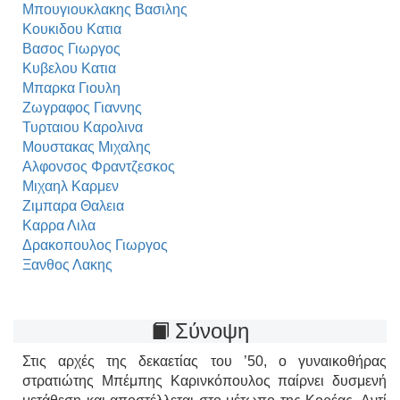
Μπουγιουκλακης Βασιλης
Κουκιδου Κατια
Βασος Γιωργος
Κυβελου Κατια
Μπαρκα Γιουλη
Ζωγραφος Γιαννης
Τυρταιου Καρολινα
Μουστακας Μιχαλης
Αλφονσος Φραντζεσκος
Μιχαηλ Καρμεν
Ζιμπαρα Θαλεια
Καρρα Λιλα
Δρακοπουλος Γιωργος
Ξανθος Λακης
Σύνοψη
Στις αρχές της δεκαετίας του ’50, ο γυναικοθήρας
στρατιώτης Μπέμπης Καρινκόπουλος παίρνει δυσμενή