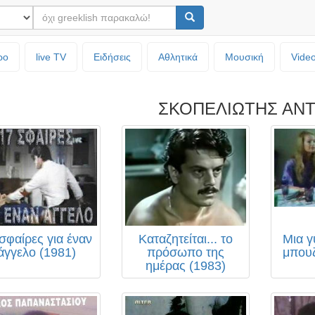
ρο
live TV
Ειδήσεις
Αθλητικά
Μουσική
Vide
ΣΚΟΠΕΛΙΩΤΗΣ ΑΝ
σφαίρες για έναν
Καταζητείται... το
Μια γ
άγγελο (1981)
πρόσωπο της
μπουζ
ημέρας (1983)