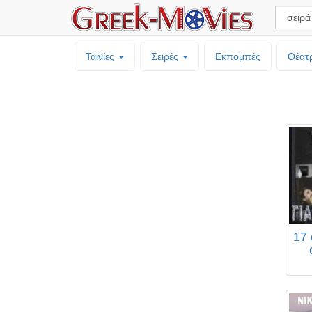
Ταινίες
Σειρές
Εκπομπές
Θέατ
17 