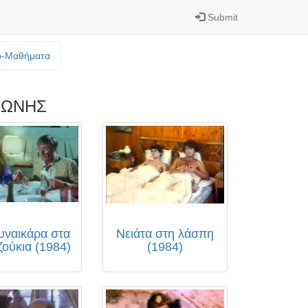
Submit
o-Mαθήματα
ΤΩΝΗΣ
υναικάρα στα
Νειάτα στη λάσπη
ούκια (1984)
(1984)