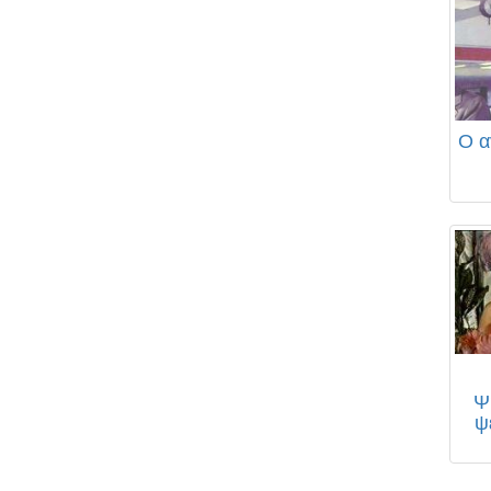
Ο α
Ψ
ψ