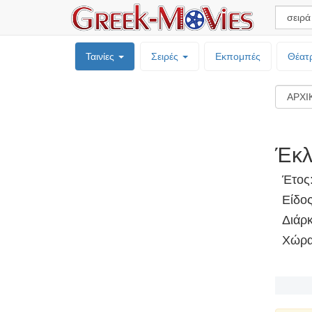
Ταινίες
Σειρές
Εκπομπές
Θέατ
Έκλ
Έτος
Είδο
Διάρκ
Χώρα