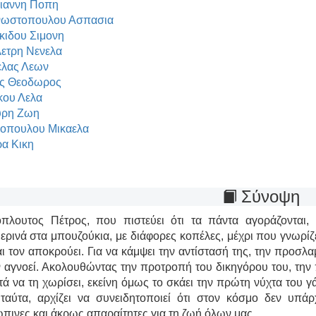
ιαννη Ποπη
νωστοπουλου Ασπασια
κιδου Σιμονη
ετρη Νενελα
λας Λεων
ς Θεοδωρος
κου Λελα
υρη Ζωη
οπουλου Μικαελα
α Κικη
Σύνοψη
πλουτος Πέτρος, που πιστεύει ότι τα πάντα αγοράζονται,
ερινά στα μπουζούκια, με διάφορες κοπέλες, μέχρι που γνωρίζε
αι τον αποκρούει. Για να κάμψει την αντίστασή της, την προσλα
ν αγνοεί. Ακολουθώντας την προτροπή του δικηγόρου του, την π
ετά να τη χωρίσει, εκείνη όμως το σκάει την πρώτη νύχτα του γά
ταύτα, αρχίζει να συνειδητοποιεί ότι στον κόσμο δεν υπάρ
πινες και άκρως απαραίτητες για τη ζωή όλων μας.