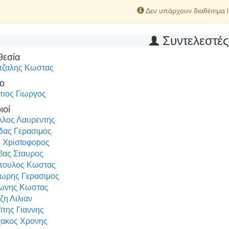
Δεν υπάρχουν διαθέσιμα l
Συντελεστέ
θεσία
τζαλης Κωστας
ο
ιος Γιωργος
ιοί
λλος Λαυρεντης
δας Γερασιμος
 Xpiσtoφopoς
ας Σταυρος
πουλος Κωστας
ωρης Γερασιμος
ωνης Κωστας
ζη Λιλιαν
της Γιαννης
ακος Χρονης