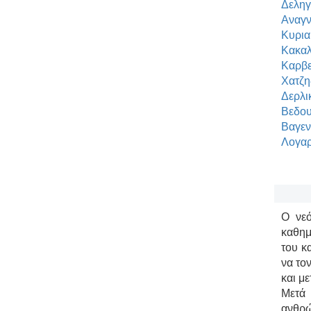
Δεληγ
Αναγ
Κυρια
Κακαλ
Καρβε
Χατζη
Δερλι
Βεδο
Βαγεν
Λογαρ
Ο νεό
καθημ
του κ
να το
και μ
Μετά 
ανθρώ