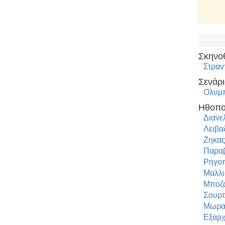
Σκηνο
Στραν
Σενάρι
Ολυμπ
Ηθοπο
Διανε
Λειβα
Ζηκας
Παραβ
Ρηγο
Μαλλι
Μποζ
Σουρτ
Μωραϊ
Εξαρχ