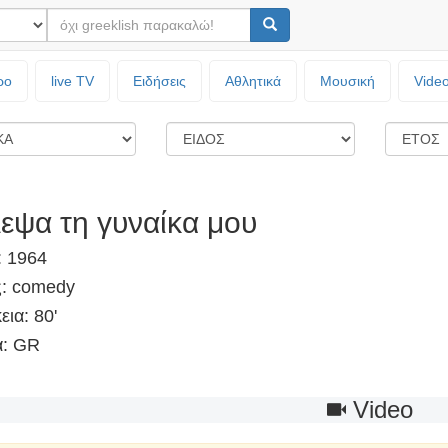
ρο
live TV
Ειδήσεις
Αθλητικά
Μουσική
Vide
εψα τη γυναίκα μου
: 1964
ς: comedy
εια: 80'
: GR
Video