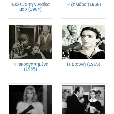
Έκλεψα τη γυναίκα
Η ζηλιάρα (1968)
μου (1964)
Η πικραγαπημένη
Η Στοργή (1965)
(1965)