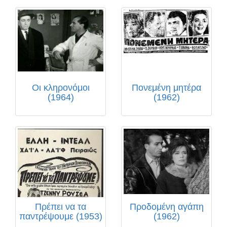
Οι κληρονόμοι
Πονεμένη μητέρα
(1964)
(1962)
Πρέπει να τα
Προδομένη αγάπη
παντρέψουμε (1953)
(1962)