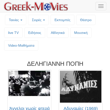
Μενο
επιλο
Ταινίες
Σειρές
Εκπομπές
Θέατρο
live TV
Ειδήσεις
Αθλητικά
Μουσική
Video-Mαθήματα
ΔΕΛΗΓΙΑΝΝΗ ΠΟΠΗ
Άγγελοι χωρίς φτερά
Αδυναμίες (1969)