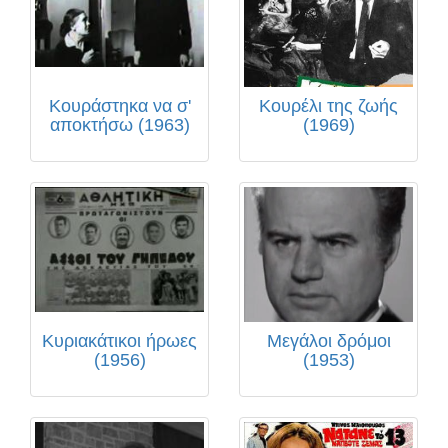
Κουράστηκα να σ'
Κουρέλι της ζωής
αποκτήσω (1963)
(1969)
Κυριακάτικοι ήρωες
Μεγάλοι δρόμοι
(1956)
(1953)