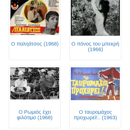
Ο παληάτσος (1968)
Ο πόνος του μπεκρή
(1966)
Ο Ρωμιός έχει
Ο ταυρομάχος
φιλότιμο (1968)
προχωρεί!.. (1963)