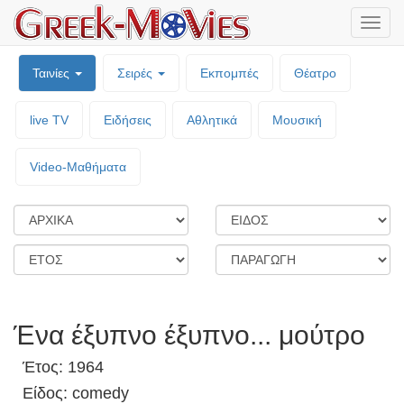
Μενο
επιλο
Ταινίες
Σειρές
Εκπομπές
Θέατρο
live TV
Ειδήσεις
Αθλητικά
Μουσική
Video-Mαθήματα
Ένα έξυπνο έξυπνο... μούτρο
Έτος: 1964
Είδος: comedy