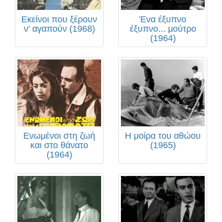
Εκείνοι που ξέρουν
Ένα έξυπνο
ν' αγαπούν (1968)
έξυπνο... μούτρο
(1964)
Ενωμένοι στη ζωή
Η μοίρα του αθώου
και στο θάνατο
(1965)
(1964)