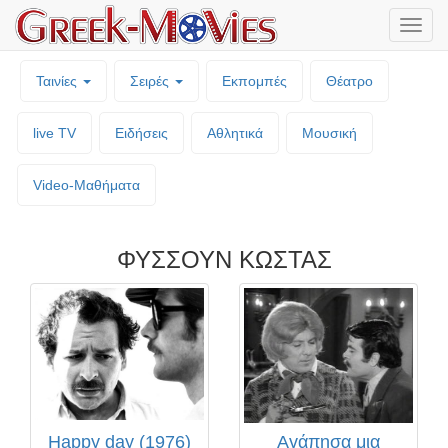
Μενο
επιλο
Ταινίες
Σειρές
Εκπομπές
Θέατρο
live TV
Ειδήσεις
Αθλητικά
Μουσική
Video-Mαθήματα
ΦΥΣΣΟΥΝ ΚΩΣΤΑΣ
Happy day (1976)
Αγάπησα μια