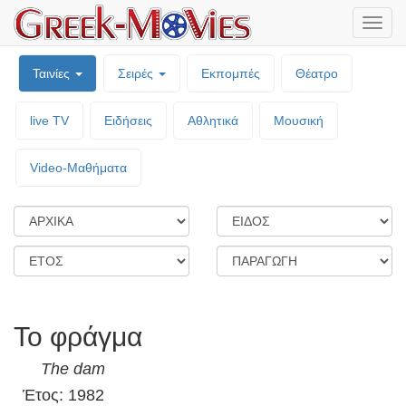
Μενο
επιλο
Ταινίες
Σειρές
Εκπομπές
Θέατρο
live TV
Ειδήσεις
Αθλητικά
Μουσική
Video-Mαθήματα
Το φράγμα
The dam
Έτος: 1982