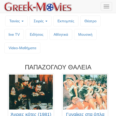
Μενο
επιλο
Ταινίες
Σειρές
Εκπομπές
Θέατρο
live TV
Ειδήσεις
Αθλητικά
Μουσική
Video-Mαθήματα
ΠΑΠΑΖΟΓΛΟΥ ΘΑΛΕΙΑ
Άγριες κότες (1981)
Γυναίκες στα όπλα