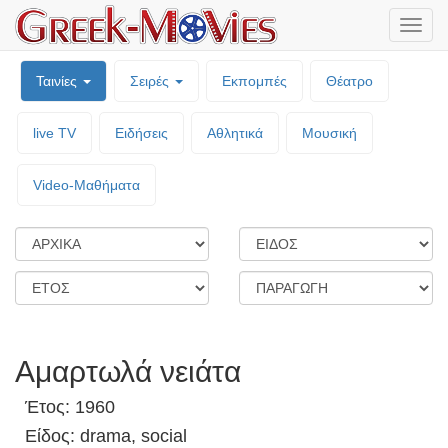
Μενο
επιλο
Ταινίες
Σειρές
Εκπομπές
Θέατρο
live TV
Ειδήσεις
Αθλητικά
Μουσική
Video-Mαθήματα
Αμαρτωλά νειάτα
Έτος: 1960
Είδος: drama, social