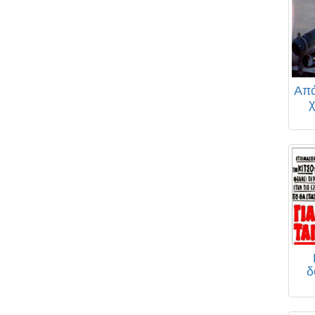
Από
χ
δ