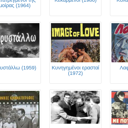
μοίρας (1964)
υστάλλω (1959)
Κυνηγημένοι ερασταί
Λαφ
(1972)