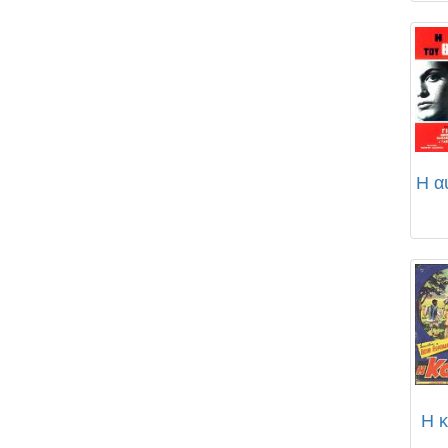
Η α
Η κ