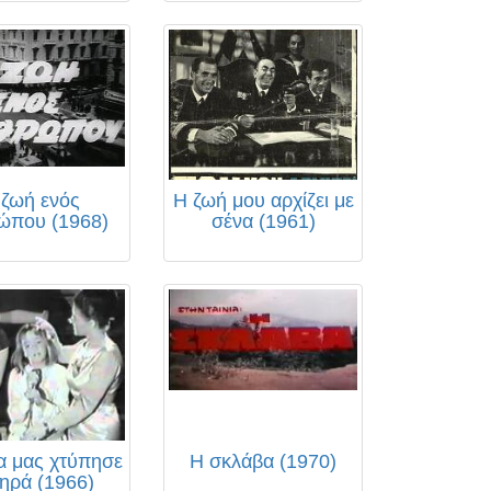
 ζωή ενός
Η ζωή μου αρχίζει με
ώπου (1968)
σένα (1961)
α μας χτύπησε
Η σκλάβα (1970)
ηρά (1966)