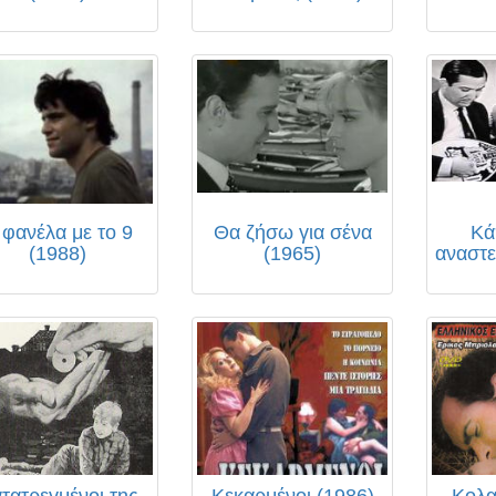
 φανέλα με το 9
Θα ζήσω για σένα
Κά
(1988)
(1965)
αναστε
τατρεγμένοι της
Κεκαρμένοι (1986)
Κολα