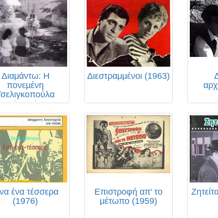
Διαμάντω: Η
Διεστραμμένοι (1963)
πονεμένη
αρχ
Τσελιγκοπούλα
(1961)
να ένα τέσσερα
Επιστροφή απ' το
Ζητείτα
(1976)
μέτωπο (1959)