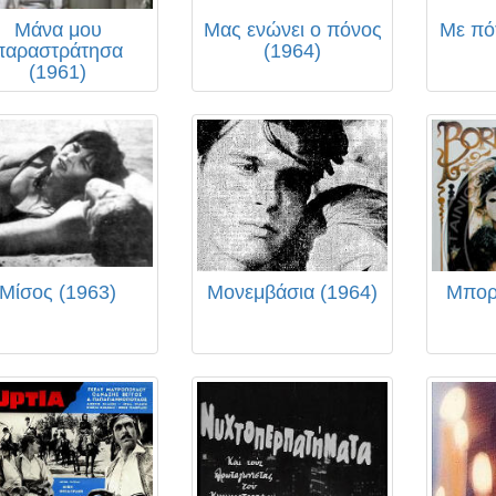
Μάνα μου
Μας ενώνει ο πόνος
Με πό
παραστράτησα
(1964)
(1961)
Μίσος (1963)
Μονεμβάσια (1964)
Μπορ