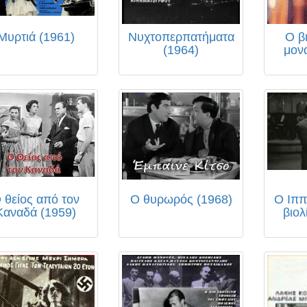
Μυρτιά (1961)
Νυχτοπερπατήματα
Ο β
(1964)
μον
 θείος από τον
Ο θυρωρός (1968)
Ο Ιππ
Καναδά (1959)
βιολ