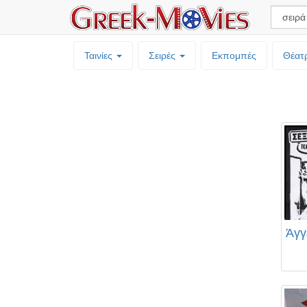
Ταινίες
Σειρές
Εκπομπές
Θέατ
Άγγ