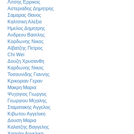
Λιτσης Ερρικος
Αστεριαδης Δημητρης
Σαμαρας Θανος
Καλτσικη Αλεξια
Ημελος Δημητρης
Ανδρεου Βασιλης
Κορδωνης Νικος
Αϊβατζης Πετρος
Chi Wei
Δουζη Χρυσανθη
Καρδωνης Νικος
Τοσουνιδης Γιαννης
Κρικοριαν Γεραν
Μακρη Μαρια
Ψυχογιος Γιωργος
Γεωργιου Μιχαλης
Σταματακης Αγγελος
Κιβωτου Αγγελικη
Δουση Μαρια
Καλατζης Βαγγελης
Χαραλη Αγγελικη