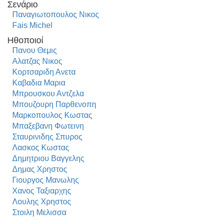
Σενάριο
Παναγιωτοπουλος Νικος
Fais Michel
Ηθοποιοί
Πανου Θεμις
Αλατζας Νικος
Κορτσαριδη Ανετα
Καβαδια Μαρια
Μπρουσκου Αντζελα
Μπουζουρη Παρθενοπη
Μαρκοπουλος Κωστας
Μπαξεβανη Φωτεινη
Σταυρινιδης Σπυρος
Λασκος Κωστας
Δημητριου Βαγγελης
Δημας Χρηστος
Γιουργος Μανωλης
Χανος Ταξιαρχης
Λουλης Χρηστος
Στοιλη Μελισσα