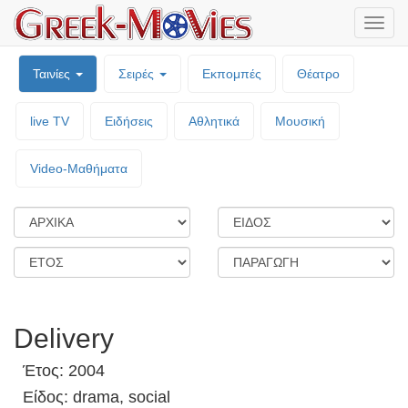
Μενο
επιλο
Ταινίες
Σειρές
Εκπομπές
Θέατρο
live TV
Ειδήσεις
Αθλητικά
Μουσική
Video-Mαθήματα
Delivery
Έτος: 2004
Είδος: drama, social