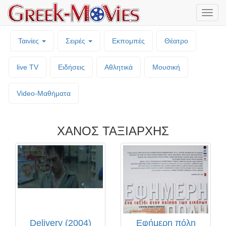
Μενο
επιλο
Ταινίες
Σειρές
Εκπομπές
Θέατρο
live TV
Ειδήσεις
Αθλητικά
Μουσική
Video-Mαθήματα
ΧΑΝΟΣ ΤΑΞΙΑΡΧΗΣ
Delivery (2004)
Εφήμερη πόλη