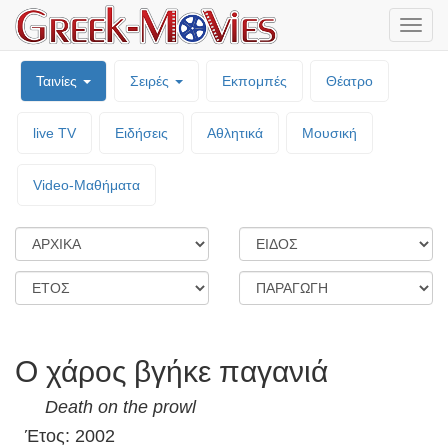
Μενο
επιλο
Ταινίες
Σειρές
Εκπομπές
Θέατρο
live TV
Ειδήσεις
Αθλητικά
Μουσική
Video-Mαθήματα
Ο χάρος βγήκε παγανιά
Death on the prowl
Έτος: 2002