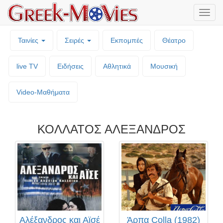
Μενο
επιλο
Ταινίες
Σειρές
Εκπομπές
Θέατρο
live TV
Ειδήσεις
Αθλητικά
Μουσική
Video-Mαθήματα
ΚΟΛΛΑΤΟΣ ΑΛΕΞΑΝΔΡΟΣ
Αλέξανδρος και Αϊσέ
Άρπα Colla (1982)