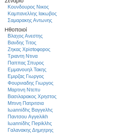
Σενάριο
Κουνδουρος Νικος
Καμπανελλης Ιακωβος
Σαμαρακης Αντωνης
Ηθοποιοί
Βλαχος Ανεστης
Βανδης Τιτος
Ζηκας Xpiσtoφopoς
Τριαντη Ντινα
Παππας Σπυρος
Εμμανουηλ Τακης
Εμιρζας Γιωργος
Φουρνιαδης Γιωργος
Μαρτινη Ντεπυ
Βασιλαρακος Χρηστος
Μπινη Πατριτσια
Ιωanniδhς Bαγγeλhς
Παντσου Aγγeλikh
Ιωanniδhς Πepikλhς
Γαλανακης Δημητρης