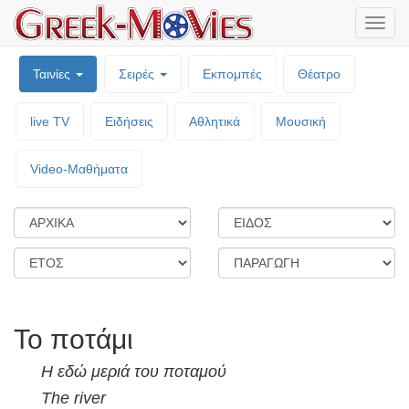
Μενο
επιλο
Ταινίες
Σειρές
Εκπομπές
Θέατρο
live TV
Ειδήσεις
Αθλητικά
Μουσική
Video-Mαθήματα
Το ποτάμι
Η εδώ μεριά του ποταμού
The river