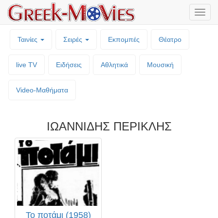
Μενο
επιλο
Ταινίες
Σειρές
Εκπομπές
Θέατρο
live TV
Ειδήσεις
Αθλητικά
Μουσική
Video-Mαθήματα
ΙΩANNIΔHΣ ΠEPIKΛHΣ
Το ποτάμι (1958)