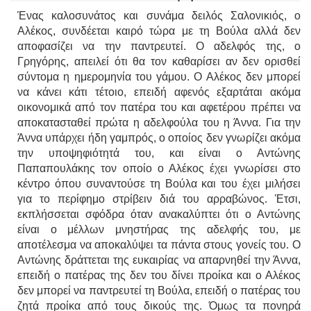
Ένας καλοσυνάτος και συνάμα δειλός Σαλονικιός, ο
Αλέκος, συνδέεται καιρό τώρα με τη Βούλα αλλά δεν
αποφασίζει να την παντρευτεί. Ο αδελφός της, ο
Γρηγόρης, απειλεί ότι θα τον καθαρίσει αν δεν ορισθεί
σύντομα η ημερομηνία του γάμου. Ο Αλέκος δεν μπορεί
να κάνει κάτι τέτοιο, επειδή αφενός εξαρτάται ακόμα
οικονομικά από τον πατέρα του και αφετέρου πρέπει να
αποκατασταθεί πρώτα η αδελφούλα του η Άννα. Για την
Άννα υπάρχει ήδη γαμπρός, ο οποίος δεν γνωρίζει ακόμα
την υποψηφιότητά του, και είναι ο Αντώνης
Παπαπουλάκης τον οποίο ο Αλέκος έχει γνωρίσει στο
κέντρο όπου συναντούσε τη Βούλα και του έχει μιλήσει
για το περίφημο στρίβειν διά του αρραβώνος. Έτσι,
εκπλήσσεται σφόδρα όταν ανακαλύπτει ότι ο Αντώνης
είναι ο μέλλων μνηστήρας της αδελφής του, με
αποτέλεσμα να αποκαλύψει τα πάντα στους γονείς του. Ο
Αντώνης δράττεται της ευκαιρίας να απαρνηθεί την Άννα,
επειδή ο πατέρας της δεν του δίνει προίκα και ο Αλέκος
δεν μπορεί να παντρευτεί τη Βούλα, επειδή ο πατέρας του
ζητά προίκα από τους δικούς της. Όμως τα πονηρά