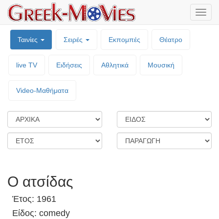
Μενο
επιλο
Ταινίες
Σειρές
Εκπομπές
Θέατρο
live TV
Ειδήσεις
Αθλητικά
Μουσική
Video-Mαθήματα
Ο ατσίδας
Έτος: 1961
Είδος: comedy