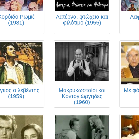
Κορόιδο Ρωμιέ
Λατέρνα, φτώχεια και
Λαφ
(1981)
φιλότιμο (1955)
γκος ο λεβέντης
Μακρυκωσταίοι και
Με φό
(1959)
Κοντογιώργηδες
(1960)