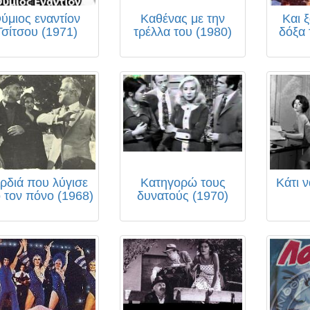
ύμιος εναντίον
Καθένας με την
Και 
Τσίτσου (1971)
τρέλλα του (1980)
δόξα 
ρδιά που λύγισε
Κατηγορώ τους
Κάτι ν
 τον πόνο (1968)
δυνατούς (1970)