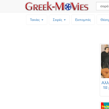
Ταινίες
Σειρές
Εκπομπές
Θέατ
Αλλ
τα