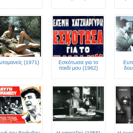
τομανείς (1971)
Εσκότωσα για το
Ευτ
παιδί μου (1962)
δου
υγή του θριάμβου
Η καφετζού (1956)
Η κυρ