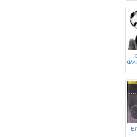
αλλι
Επ