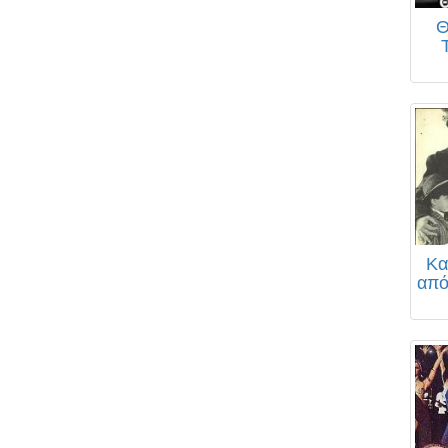
Θ
Κα
από