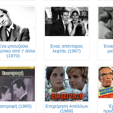
Ένα μπουζούκι
Ένας απένταρος
Ένας
ώτικο από τ' άλλα
λεφτάς (1967)
μι
(1970)
ιστροφή (1965)
Επιχείρηση Απόλλων
Έ
(1968)
προδ