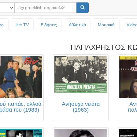
ρο
live TV
Ειδήσεις
Αθλητικά
Μουσική
Vide
ΠΑΠΑΧΡΗΣΤΟΣ ΚΩ
ού παπάς, αλλού
Ανήσυχα νειάτα
Αν
 ράσα του (1983)
(1963)
πόλ