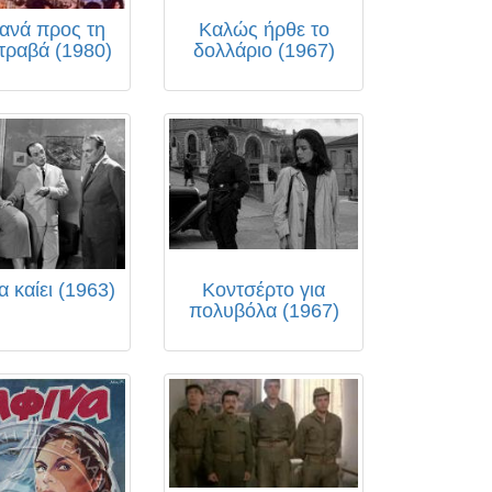
ξανά προς τη
Καλώς ήρθε το
τραβά (1980)
δολλάριο (1967)
α καίει (1963)
Κοντσέρτο για
πολυβόλα (1967)