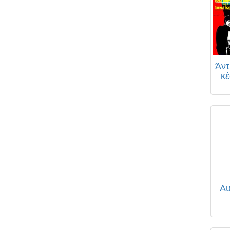
Άντ
κέ
Αυ