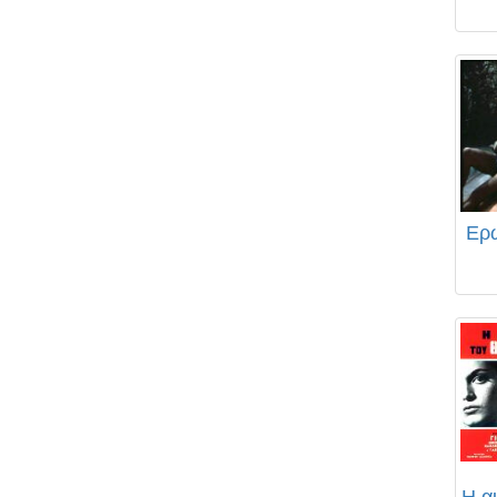
Ερω
Η α