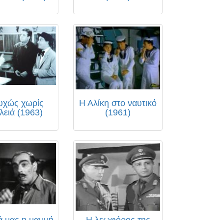
υχώς χωρίς
Η Αλίκη στο ναυτικό
λειά (1963)
(1961)
ά μας η μαμμή
Η λεωφόρος της