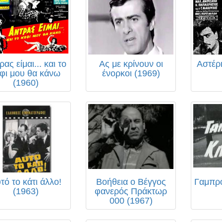
ρας είμαι... και το
Ας με κρίνουν οι
Αστέρ
φι μου θα κάνω
ένορκοι (1969)
(1960)
τό το κάτι άλλο!
Βοήθεια ο Βέγγος
Γαμπρό
(1963)
φανερός Πράκτωρ
000 (1967)