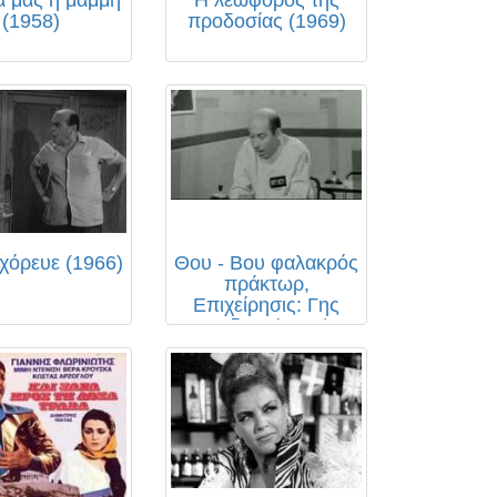
(1958)
προδοσίας (1969)
χόρευε (1966)
Θου - Βου φαλακρός
πράκτωρ,
Επιχείρησις: Γης
Μαδιαμ (1969)