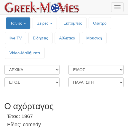
Μενο
επιλο
Ταινίες
Σειρές
Εκπομπές
Θέατρο
live TV
Ειδήσεις
Αθλητικά
Μουσική
Video-Mαθήματα
Ο αχόρταγος
Έτος: 1967
Είδος: comedy