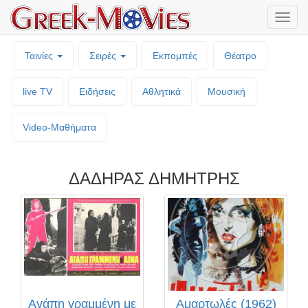
Μενο
επιλο
Ταινίες
Σειρές
Εκπομπές
Θέατρο
live TV
Ειδήσεις
Αθλητικά
Μουσική
Video-Mαθήματα
ΔΑΔΗΡΑΣ ΔΗΜΗΤΡΗΣ
Αγάπη γραμμένη με
Αμαρτωλές (1962)