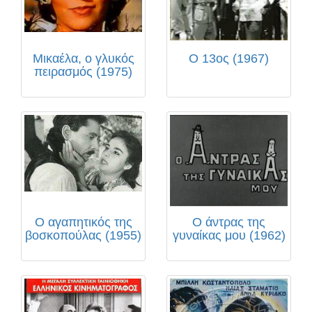
Μικαέλα, ο γλυκός
Ο 13ος (1967)
πειρασμός (1975)
Ο αγαπητικός της
Ο άντρας της
βοσκοπούλας (1955)
γυναίκας μου (1962)