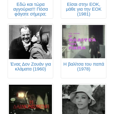
Εδώ και τώρα
Είσαι στην ΕΟΚ,
αγγούρια!!! Πόσα
μάθε για την ΕΟΚ
φάγατε σήμερα;
(1981)
(1982)
Ένας Δον Ζουάν για
Η βαλίτσα του παπά
κλάματα (1960)
(1978)