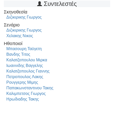
Συντελεστές
Σκηνοθεσία
Διζικιρικης Γιωργος
Σενάριο
Διζικιρικης Γιωργος
Χελακης Νικος
Ηθοποιοί
Μπασουρη Ταϋγετη
Βανδης Τιτος
Καλατζοπουλου Μιρκα
Ιωαννιδης Βαγγελης
Καλατζοπουλος Γιαννης
Πετροπουλος Λακης
Ρουγγερης Μιμης
Παπακωνσταντινου Τακης
Καλιμπετσος Γιωργος
Ηρωδιαδης Τακης