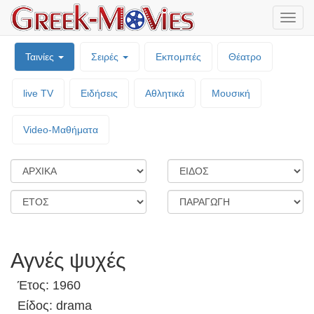
Μενο
επιλο
Ταινίες
Σειρές
Εκπομπές
Θέατρο
live TV
Ειδήσεις
Αθλητικά
Μουσική
Video-Mαθήματα
Αγνές ψυχές
Έτος: 1960
Είδος: drama