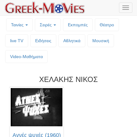
Μενο
επιλο
Ταινίες
Σειρές
Εκπομπές
Θέατρο
live TV
Ειδήσεις
Αθλητικά
Μουσική
Video-Mαθήματα
ΧΕΛΑΚΗΣ ΝΙΚΟΣ
Αγνές ψυχές (1960)