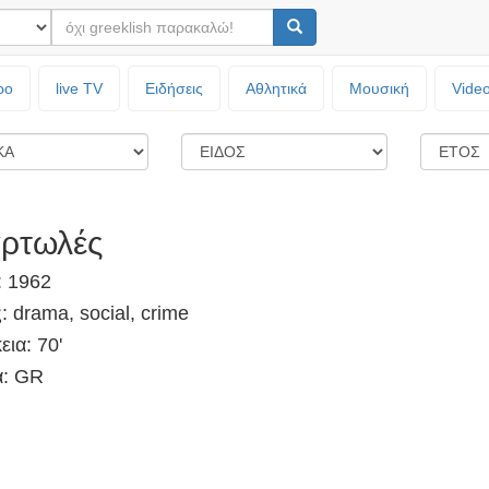
ρο
live TV
Ειδήσεις
Αθλητικά
Μουσική
Vide
ρτωλές
: 1962
: drama, social, crime
εια: 70'
: GR