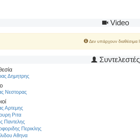
Video
Δεν υπάρχουν διαθέσιμα l
Συντελεστέ
θεσία
ας Δημητρης
ο
ς Νεστορας
ιοί
ς Αρτεμης
υρη Ριτα
ς Παντελης
οφοριδης Περικλης
λιδου Αθηνα