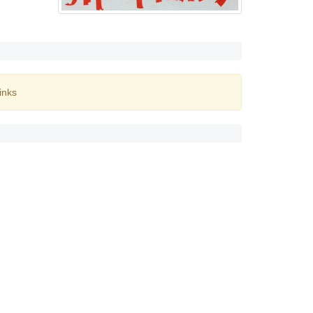
inks
ς