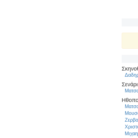
Σκηνο
Δαδηρ
Σενάρι
Ματσα
Ηθοπο
Ματσα
Μουσο
Ζερβο
Χριστ
Μιχαη