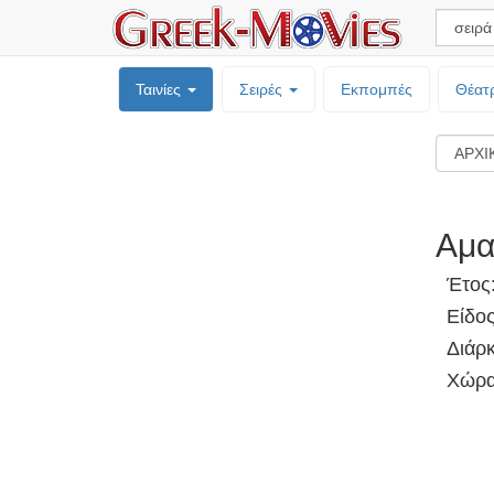
Ταινίες
Σειρές
Εκπομπές
Θέατ
Αμα
Έτος
Είδος
Διάρκ
Χώρα