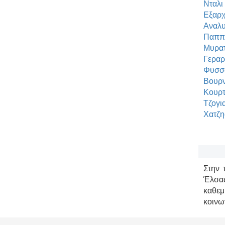
Νταλι
Εξαρ
Αναλυ
Παππ
Μυρατ
Γεραρ
Φυσσ
Βουρν
Κουρ
Τζογι
Χατζη
Στην 
Έλσας
καθεμ
κοινω