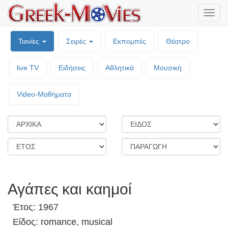
Μενο
επιλο
Ταινίες
Σειρές
Εκπομπές
Θέατρο
live TV
Ειδήσεις
Αθλητικά
Μουσική
Video-Mαθήματα
Αγάπες και καημοί
Έτος: 1967
Είδος: romance, musical