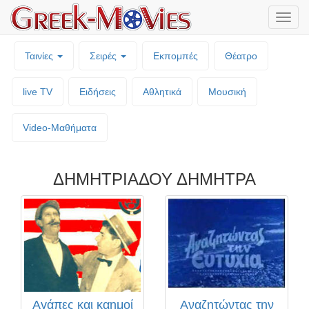
Μενο
επιλο
Ταινίες
Σειρές
Εκπομπές
Θέατρο
live TV
Ειδήσεις
Αθλητικά
Μουσική
Video-Mαθήματα
ΔΗΜΗΤΡΙΑΔΟΥ ΔΗΜΗΤΡΑ
Αγάπες και καημοί
Αναζητώντας την