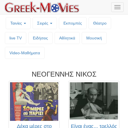
Μενο
επιλο
Ταινίες
Σειρές
Εκπομπές
Θέατρο
live TV
Ειδήσεις
Αθλητικά
Μουσική
Video-Mαθήματα
ΝΕΟΓΕΝΝΗΣ ΝΙΚΟΣ
Δέκα μέρες στο
Είναι ένας... τρελλός