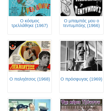
Ο κόσμος
Ο μπαμπάς μου ο
τρελλάθηκε (1967)
τεντυμπόης (1966)
Ο παληάτσος (1968)
Ο πρόσφυγας (1969)