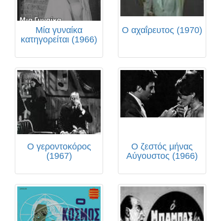
Μία γυναίκα
Ο αχαΐρευτος (1970)
κατηγορείται (1966)
Ο γεροντοκόρος
Ο ζεστός μήνας
(1967)
Αύγουστος (1966)