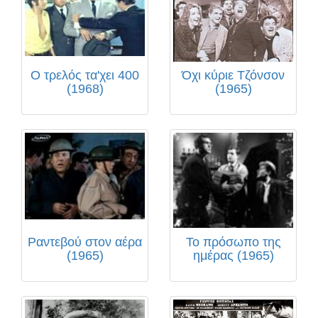
Ο τρελός τα'χει 400
Όχι κύριε Τζόνσον
(1968)
(1965)
Ραντεβού στον αέρα
Το πρόσωπο της
(1965)
ημέρας (1965)