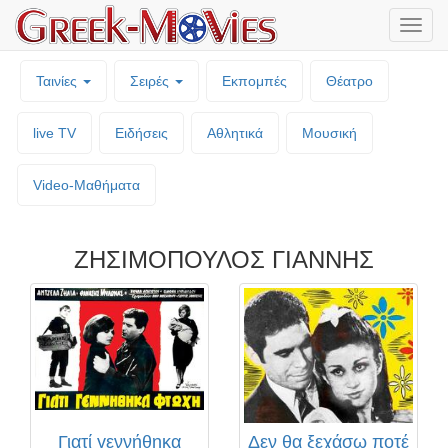
Μενο
επιλο
Ταινίες
Σειρές
Εκπομπές
Θέατρο
live TV
Ειδήσεις
Αθλητικά
Μουσική
Video-Mαθήματα
ΖΗΣΙΜΟΠΟΥΛΟΣ ΓΙΑΝΝΗΣ
Γιατί γεννήθηκα
Δεν θα ξεχάσω ποτέ