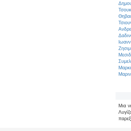
Δημου
Τσουκ
Θηβαι
Τσιου
Ανδρε
Δαδιν
Ιωανν
Ζησιμ
Μεσιδ
Συμελ
Μαρκο
Μαριν
Μια ν
Λυγίζο
παρεξ