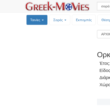
Ταινίες
Σειρές
Εκπομπές
Θέατ
Ορκ
Έτος
Είδο
Διάρκ
Χώρα