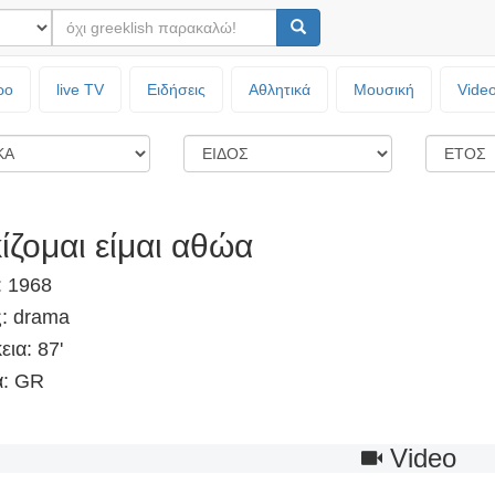
ρο
live TV
Ειδήσεις
Αθλητικά
Μουσική
Vide
ίζομαι είμαι αθώα
: 1968
ς: drama
εια: 87'
: GR
Video