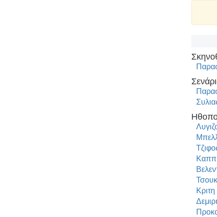
Σκηνο
Παρα
Σενάρι
Παρα
Συλια
Ηθοπο
Λυγιζ
Μπελλ
Τζιφο
Καππ
Βελεν
Τσουκ
Κριτη
Δεμιρ
Προκο