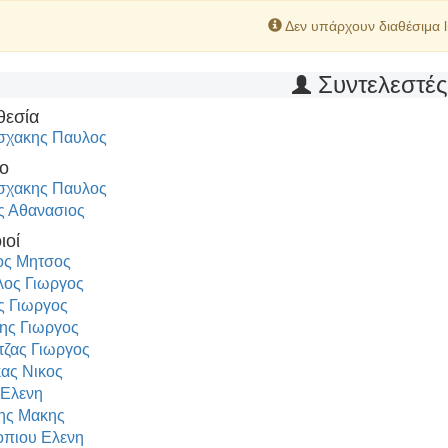
Δεν υπάρχουν διαθέσιμα l
Συντελεστέ
θεσία
σχακης Παυλος
ο
σχακης Παυλος
ς Αθανασιος
ιοί
ος Μητσος
ος Γιωργος
ς Γιωργος
ης Γιωργος
τζας Γιωργος
ας Νικος
 Ελενη
ης Μακης
πιου Ελενη