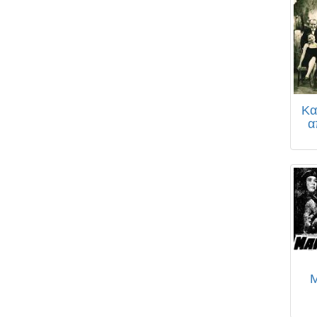
Κα
α
Μ