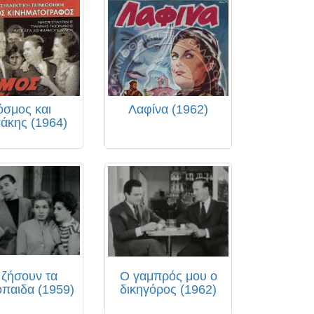
όσμος και
Λαφίνα (1962)
άκης (1964)
 ζήσουν τα
Ο γαμπρός μου ο
παιδα (1959)
δικηγόρος (1962)