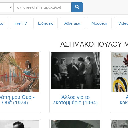
ρο
live TV
Ειδήσεις
Αθλητικά
Μουσική
Vide
ΑΣΗΜΑΚΟΠΟΥΛΟΥ 
γάπη μου Ουά -
Άλλος για το
Ουά (1974)
εκατομμύριο (1964)
κακ