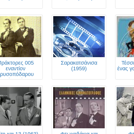
Πράκτορες 005
Σαρακατσάνισα
Τέσσε
εναντίον
(1959)
ένας γ
χρυσοπόδαρου
(1965)
ίτη και 13 (1963)
Φτωχαδάκια και
Φτ