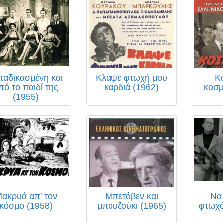
ταδικασμένη και
Κλάψε φτωχή μου
Κ
πό το παιδί της
καρδιά (1962)
κοσμ
(1955)
ακρυά απ' τον
Μπετόβεν και
Να
κόσμο (1958)
μπουζούκι (1965)
φτωχό