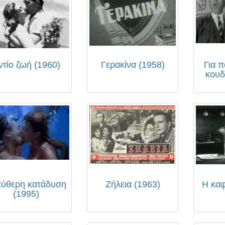
ντίο ζωή (1960)
Γερακίνα (1958)
Για π
κουδ
εύθερη κατάδυση
Ζήλεια (1963)
Η καφ
(1995)