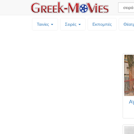
Ταινίες
Σειρές
Εκπομπές
Θέατ
Α