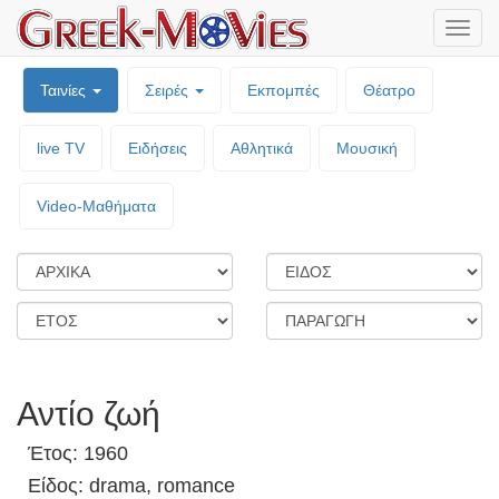
Μενο
επιλο
Ταινίες
Σειρές
Εκπομπές
Θέατρο
live TV
Ειδήσεις
Αθλητικά
Μουσική
Video-Mαθήματα
Αντίο ζωή
Έτος: 1960
Είδος: drama, romance