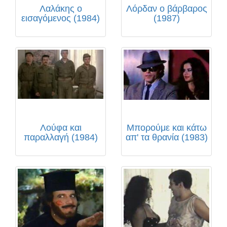
Λαλάκης ο
Λόρδαν ο βάρβαρος
εισαγόμενος (1984)
(1987)
Λούφα και
Μπορούμε και κάτω
παραλλαγή (1984)
απ' τα θρανία (1983)