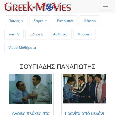
Μενο
επιλο
Ταινίες
Σειρές
Εκπομπές
Θέατρο
live TV
Ειδήσεις
Αθλητικά
Μουσική
Video-Mαθήματα
ΣΟΥΠΙΑΔΗΣ ΠΑΝΑΓΙΩΤΗΣ
Άγριες πλάκες στα
Γρανίτα από μελάνι