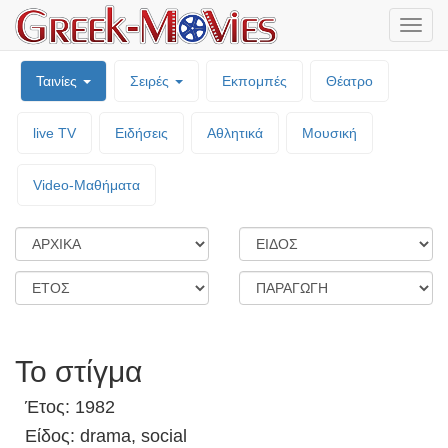
Μενο
επιλο
Ταινίες
Σειρές
Εκπομπές
Θέατρο
live TV
Ειδήσεις
Αθλητικά
Μουσική
Video-Mαθήματα
Το στίγμα
Έτος: 1982
Είδος: drama, social