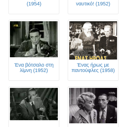
(1954)
ναυτικό! (1952)
Ένα βότσαλο στη
Ένας ήρως με
λίμνη (1952)
παντούφλες (1958)