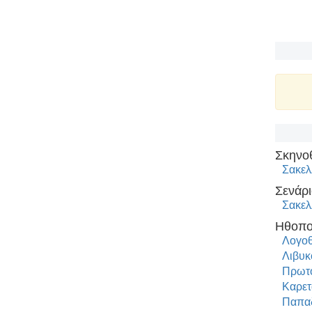
Σκηνο
Σακελ
Σενάρι
Σακελ
Ηθοπο
Λογοθ
Λιβυκ
Πρωτ
Καρετ
Παπαδ