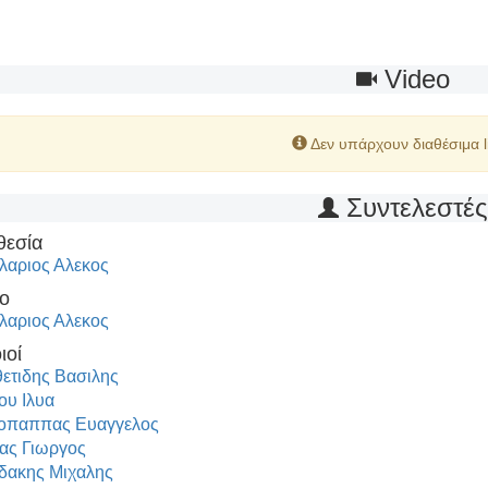
Video
Δεν υπάρχουν διαθέσιμα l
Συντελεστέ
θεσία
λαριος Αλεκος
ο
λαριος Αλεκος
ιοί
ετιδης Βασιλης
ου Ιλυα
οπαππας Ευαγγελος
ας Γιωργος
ακης Μιχαλης