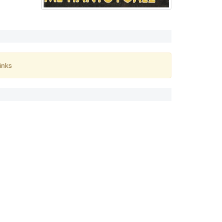
inks
ς