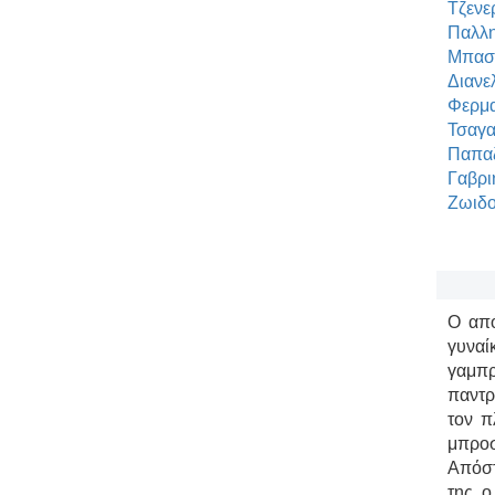
Τζενε
Παλλ
Μπασο
Διανε
Φερμα
Τσαγα
Παπαζ
Γαβρι
Ζωιδο
Ο από
γυναί
γαμπρ
παντρ
τον π
μπροσ
Απόστ
της, 