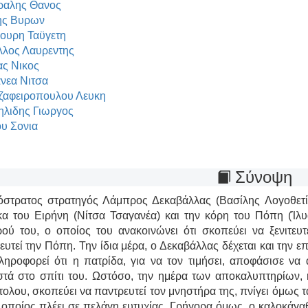
ραλης Θανος
ης Βυρων
υρη Ταϋγετη
λλος Λαυρεντης
ς Νικος
νεα Νιτσα
αφειροπουλου Λευκη
ηλιδης Γιωργος
υ Σονια
Σύνοψη
στρατος στρατηγός Λάμπρος Δεκαβάλλας (Βασίλης Λογοθετίδ
κα του Ειρήνη (Νίτσα Τσαγανέα) και την κόρη του Πόπη (Ίλυ
ού του, ο οποίος του ανακοινώνει ότι σκοπεύει να ξενιτευτ
ευτεί την Πόπη. Την ίδια μέρα, ο Δεκαβάλλας δέχεται και την 
ληροφορεί ότι η πατρίδα, για να τον τιμήσει, αποφάσισε να 
τά στο σπίτι του. Ωστόσο, την ημέρα των αποκαλυπτηρίων, η
ολου, σκοπεύει να παντρευτεί τον μνηστήρα της, πνίγει όμως τ
ο οποίος πλέει σε πελάγη ευτυχίας. Γρήγορα όμως, ο καλοκάγα