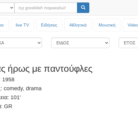
ρο
live TV
Ειδήσεις
Αθλητικά
Μουσική
Vide
ς ήρως με παντούφλες
: 1958
ς: comedy, drama
εια: 101'
: GR