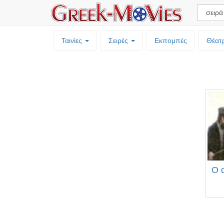
Ταινίες
Σειρές
Εκπομπές
Θέατ
Ο 