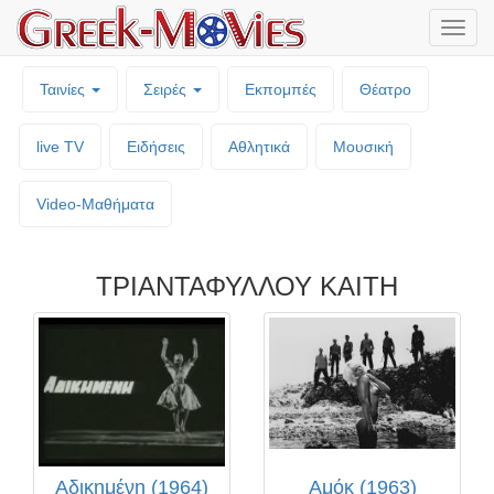
Μενο
επιλο
Ταινίες
Σειρές
Εκπομπές
Θέατρο
live TV
Ειδήσεις
Αθλητικά
Μουσική
Video-Mαθήματα
ΤΡΙΑΝΤΑΦΥΛΛΟΥ ΚΑΙΤΗ
Αδικημένη (1964)
Αμόκ (1963)